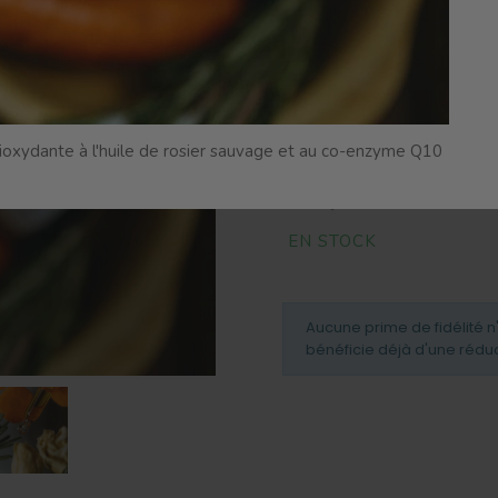
Flacon 30ml
tioxydante à l'huile de rosier sauvage et au co-enzyme Q10
EN STOCK
Aucune prime de fidélité n
bénéficie déjà d'une rédu