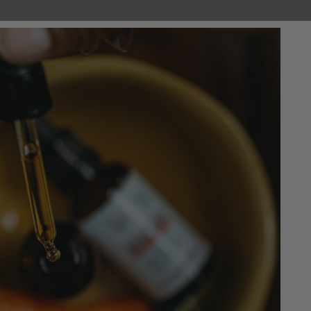
SIBLES
GRANDIR AUTREMENT
BONNES TROUVAILLES
Soins
Huile de Soin Protectrice Antioxydante
Huile De Soin P
CLEMENCE ET VIVIEN
12,30 €
7,38 €
ÉCONOMISEZ 
TTC
Huile de soin antioxydante 