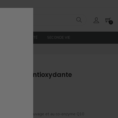
0
SÉLECTION ETÉ
SECONDE VIE
rotectrice Antioxydante
40%
à l'huile de rosier sauvage et au co-enzyme Q10