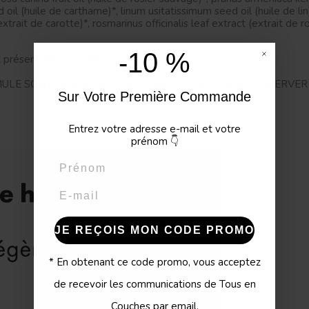
d oil (huile de carthame)*, linum usitatissimum seed oil (huile de li
extrait de carotte)*, rosmarinus officinalis leaf extract (extrait 
-10 %
t présent dans le parfum naturel
ULE SONT VIERGES ET PRESSEES A FROID, POUR CONSERVER
Sur Votre Première Commande
Entrez votre adresse e-mail et votre
prénom
👇
Prénom
Email
JE REÇOIS MON CODE PROMO
* En obtenant ce code promo, vous acceptez
de recevoir les communications de Tous en
Couches par email.