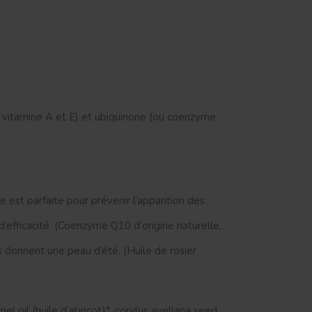
 en vitamine A et E) et ubiquinone (ou coenzyme
e est parfaite pour prévenir l’apparition des
d’efficacité. (Coenzyme Q10 d'origine naturelle,
s donnent une peau d’été. (Huile de rosier
nel oil (huile d’abricot)*, corylus avellana seed