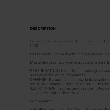
DESCRIPTION
Concentré de soins pour lutter contre les radica
Q10)
Les radicaux libres abîment la peau qui perd en 
L'huile de soin antioxydante agit sur plusieurs fr
REGENERATION :
très riche en acides gras essen
rides ou atténuer les irrégularités.
DEFENSE :
les puissants antioxydants sélectionn
extrait de romarin, vitamine E et extrait de caro
ILLUMINATION :
les caroténoïdes des huiles de 
sauvage et extrait de carotte)
Composition :
helianthus annuus seed oil (huile de tournesol), r