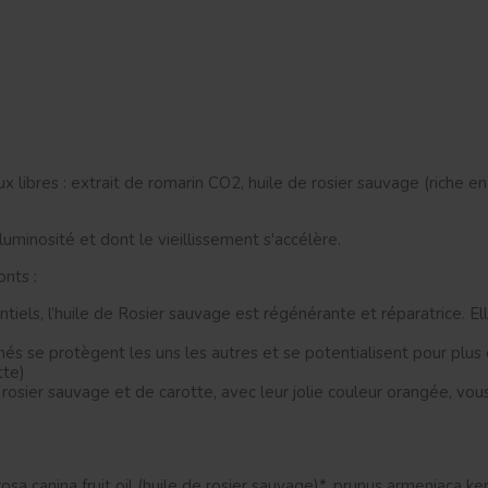
ux libres : extrait de romarin CO2, huile de rosier sauvage (riche
luminosité et dont le vieillissement s'accélère.
onts :
tiels, l’huile de Rosier sauvage est régénérante et réparatrice. Ell
és se protègent les uns les autres et se potentialisent pour plus 
tte)
rosier sauvage et de carotte, avec leur jolie couleur orangée, vou
osa canina fruit oil (huile de rosier sauvage)*, prunus armeniaca ker