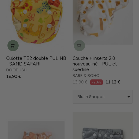
Culotte TE2 double PUL NB
Couche + inserts 2.0
- SAND SAFARI
nouveau-né - PUL et
suédine
DOODUSH
BARE & BOHO
18,90 €
13,90 €
11,12 €
-20%