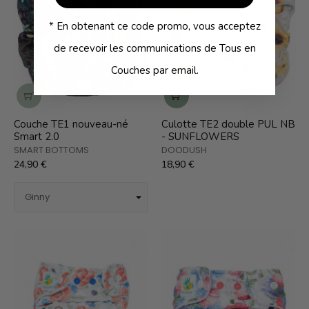
* En obtenant ce code promo, vous acceptez
de recevoir les communications de Tous en
Couches par email.
Couche TE1 nouveau-né
Culotte TE2 double PUL NB
Smart 2.0
- SUNFLOWERS
SMART BOTTOMS
DOODUSH
24,90 €
18,90 €