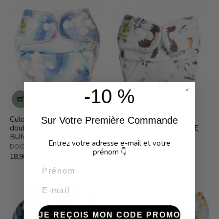
-10 %
Culotte de protection
Culotte de protection
Sur Votre Première Commande
double PUL NB - CANDY
double PUL NB - WHITE
BUNNIES
DINOS
Entrez votre adresse e-mail et votre
DOODUSH
DOODUSH
prénom
👇
18,90 €
18,90 €
Prénom
Email
JE REÇOIS MON CODE PROMO