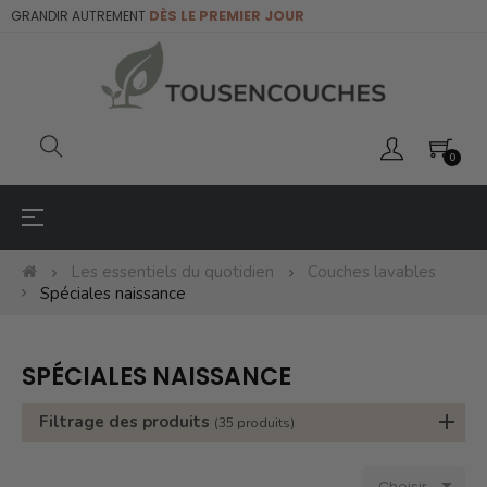
GRANDIR AUTREMENT
DÈS LE PREMIER JOUR
0
☰
Basculer
la
navigation
Les essentiels du quotidien
Couches lavables
Spéciales naissance
SPÉCIALES NAISSANCE
Filtrage des produits
(35 produits)

Choisir