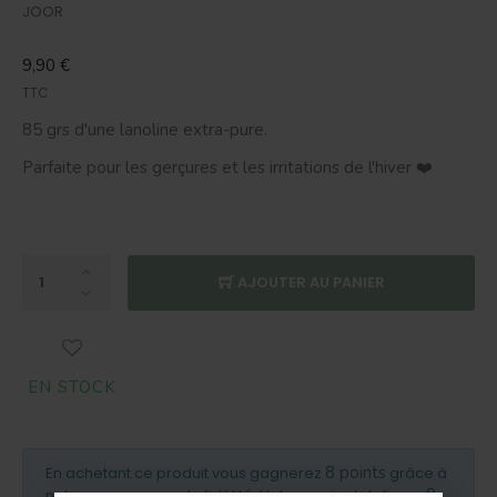
JOOR
9,90 €
TTC
85 grs d'une lanoline extra-pure.
Parfaite pour les gerçures et les irritations de l'hiver ❤️
AJOUTER AU PANIER
EN STOCK
8 points
En achetant ce produit vous gagnerez
grâce à
8
notre programme de fidélité. Votre panier totalisera