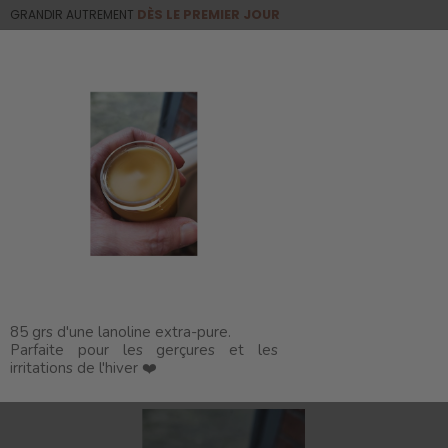
GRANDIR AUTREMENT
DÈS LE PREMIER JOUR
0
☰
Basculer
la
navigation
Douceurs de la laine et soins naturels
Entretien
Lanoline extra-pure
85 grs d'une lanoline extra-pure.
Parfaite pour les gerçures et les
irritations de l'hiver ❤️