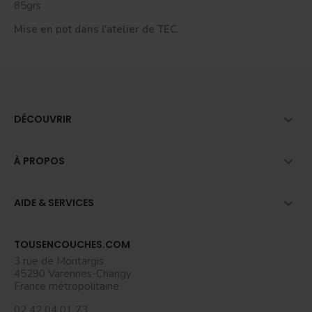
85grs
Mise en pot dans l'atelier de TEC.

DÉCOUVRIR

À PROPOS

AIDE & SERVICES
TOUSENCOUCHES.COM
3 rue de Montargis
45290 Varennes-Changy
France métropolitaine
02 42 04 01 73