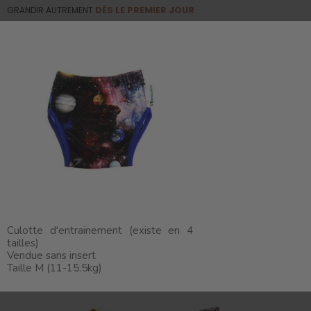
GRANDIR AUTREMENT
DÈS LE PREMIER JOUR
0
☰
Basculer
la
navigation
Le coin des bonnes trouvailles
Couches lavables
Les couches
Culottes d'apprentissage
Culotte
d'entraînement taille M (11-15.5kg)
Culotte d'entrainement (existe en 4
tailles)
Vendue sans insert
Taille M (11-15.5kg)