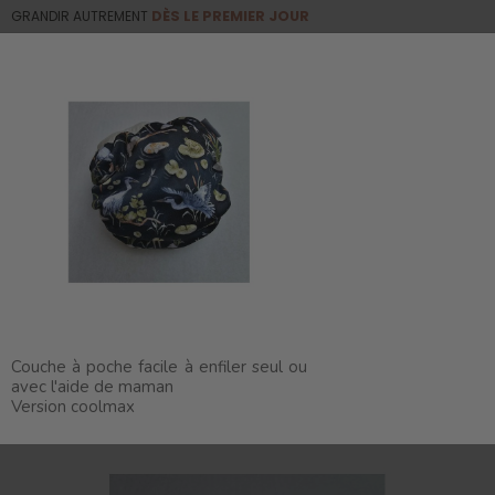
GRANDIR AUTREMENT
DÈS LE PREMIER JOUR
0
☰
Basculer
la
navigation
Les essentiels du quotidien
Couches lavables
Couches tout-en-1 / à poche
Couche à poche à
enfiler - coolmax
Couche à poche facile à enfiler seul ou
avec l'aide de maman
Version coolmax