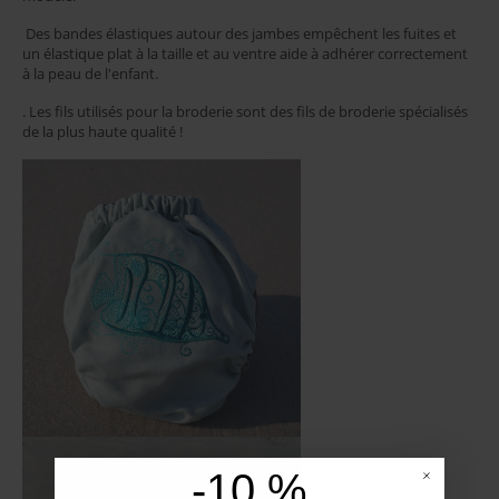
Des bandes élastiques autour des jambes empêchent les fuites et
un élastique plat à la taille et au ventre aide à adhérer correctement
à la peau de l'enfant.
.
Les fils utilisés pour la broderie sont des fils de broderie spécialisés
de la plus haute qualité !
-10 %