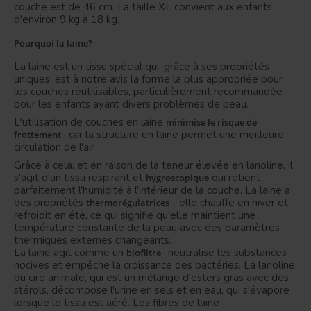
couche est de 46 cm.
La taille XL convient aux enfants
d'environ 9 kg à 18 kg.
Pourquoi la laine?
La laine est un tissu spécial qui, grâce à ses propriétés
uniques, est à notre avis la forme la plus appropriée pour
les couches réutilisables, particulièrement recommandée
pour les enfants ayant divers problèmes de peau.
L'utilisation de couches en laine
minimise le risque de
, car la structure en laine permet une meilleure
frottement
circulation de l'air
Grâce à cela, et en raison de la teneur élevée en lanoline, il
s'agit d'un tissu respirant et
qui
retient
hygroscopique
parfaitement l'humidité à l'intérieur de la couche.
La laine a
des propriétés
- elle chauffe en hiver et
thermorégulatrices
refroidit en été, ce qui signifie qu'elle maintient une
température constante de la peau avec des paramètres
thermiques externes changeants.
La laine agit comme un
- neutralise les substances
biofiltre
nocives et empêche la croissance des bactéries.
La lanoline,
ou cire animale, qui est un mélange d'esters gras avec des
stérols, décompose l'urine en sels et en eau, qui s'évapore
lorsque le tissu est aéré.
Les fibres de laine