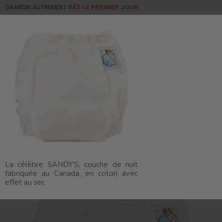
GRANDIR AUTREMENT
DÈS LE PREMIER JOUR
0
☰
Basculer
la
navigation
Les nuits paisibles
Couches de nuit
Couche
de nuit SANDY'S™ avec effet au sec
La célèbre SANDY'S, couche de nuit
fabriquée au Canada, en coton avec
effet au sec