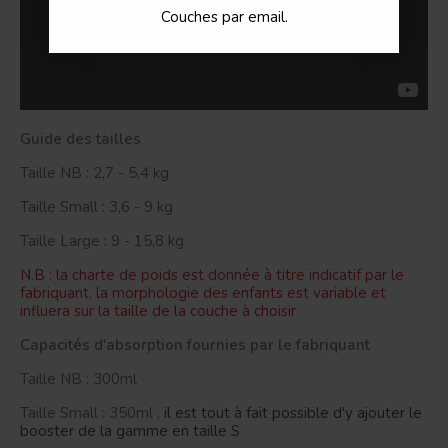
Couches par email.
Guide des tailles
Taille NB : 2,7 - 5,4 kg
Taille Small : 3,6 - 9 kg
Taille Large : 9 - 15,8 kg
N.B : la charte de poids est donnée à titre indicatif par le
fabriquant, la morphologie des enfants est variable et
influera sur la taille de la couche à choisir
Capacités d'absorption fournies par le fabriquant
Taille NB : 300ml
Taille Small : 350ml ,
il est tout à fait possible d'y ajouter le
booster de la gamme en taille S