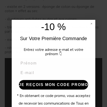
- existe en 2 versions : éponge de coton ou éponge de
coton + effet au sec
- élastiques anti-fuites au dos et aux cuisses
-10 %
- très bonne capacité d'absorption ( voir données fournies
par le fabriquant )
Sur Votre Première Commande
- existe en 4 tailles
- nécessite l'utilisation d'une culotte ou d'un shorty de
Entrez votre adresse e-mail et votre
protection
prénom
👇
Prénom
Email
JE REÇOIS MON CODE PROMO
* En obtenant ce code promo, vous acceptez
de recevoir les communications de Tous en