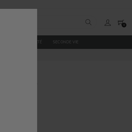
0
SÉLECTION ETÉ
SECONDE VIE
 Classique
 40%
meux DUO WRAP