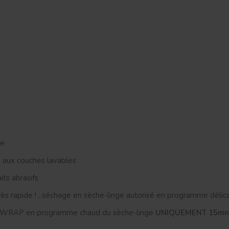
ne
e aux couches lavables
its abrasifs
très rapide ! , séchage en sèche-linge autorisé en programme délica
O WRAP en programme chaud du sèche-linge
UNIQUEMENT 15mn 