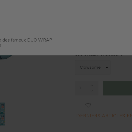
Existe en 3 tailles
Taille : Taille 3 (18-30 Kg)
ine des fameux DUO WRAP
s
Coloris / Imprimé : Clawsome
DERNIERS ARTICLES E