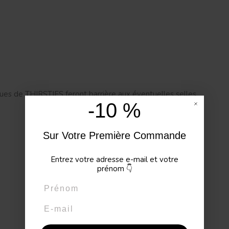
s de THIRSTIES feront barrière aux éventuelles selles.
-10 %
Sur Votre Première Commande
Entrez votre adresse e-mail et votre
prénom
👇
Prénom
Email