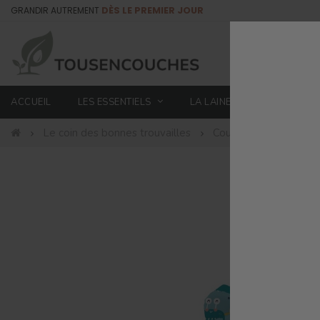
GRANDIR AUTREMENT
DÈS LE PREMIER JOUR
ACCUEIL
LES ESSENTIELS
LA LAINE
NUITS PAI
Le coin des bonnes trouvailles
Couches lavables