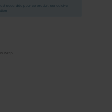
'est accordée pour ce produit, car celui-ci
ction
uo wrap.