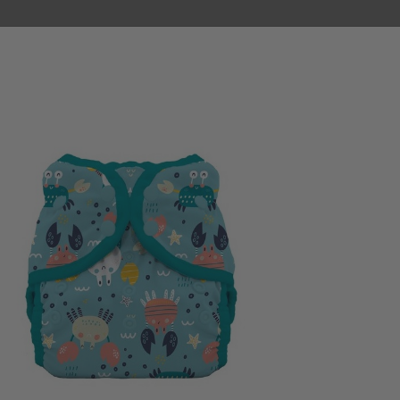
SIBLES
GRANDIR AUTREMENT
BONNES TROUVAILLES
Accessoires et autres produits
Couche de bain classique
Couche De Bain
THIRSTIES
17,50 €
10,50 €
ÉCONOMISEZ
TTC
La version piscine des fa