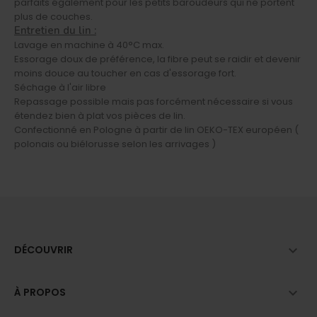
parfaits également pour les petits baroudeurs qui ne portent
plus de couches.
Entretien du lin :
Lavage en machine à 40°C max.
Essorage doux de préférence, la fibre peut se raidir et devenir
moins douce au toucher en cas d'essorage fort.
Séchage à l'air libre
Repassage possible mais pas forcément nécessaire si vous
étendez bien à plat vos pièces de lin.
Confectionné en Pologne à partir de lin OEKO-TEX européen (
polonais ou biélorusse selon les arrivages )

DÉCOUVRIR

À PROPOS